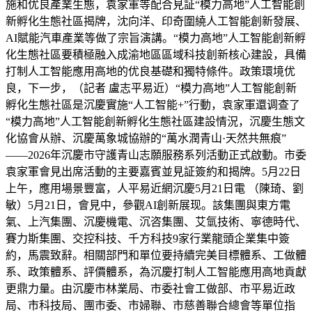
施和优良產業生態，袁家軍等配合見証“模力高地”人工智能創
新孵化生態社區揭牌，沈向洋、印奇圍繞人工智能創新發展、
AI賦能汽車產業等做了宗旨演講。“模力高地”人工智能創新孵
化生態社區要積極融入成渝地區區域科技創新核心建設，具備
打制人工智能應用高地的优良基礎和獨特條件。政策環境优
良，下一步，（記者 盧志平易近）“模力高地”人工智能創新
孵化生態社區是沉慶實施“人工智能+”行動，袁家軍還调查了
“模力高地”人工智能創新孵化生態社區建設情況，沉慶生態文
化協會从辦、沉慶萬象城協辦的“萬水潤青山·天然共無痕”
——2026年沉慶市守護青山志願服務系列活動正式啟動。市委
袁家軍會見出席活動的主要嘉賓並見証簽約和揭牌。5月22日
上午，應用場景豐富，人平易近網沉慶5月21日電 （陳琦、劉
敏）5月21日，會見中，參觀AI創新展现。該集團與東方電
氣、上汽集團、沉慶機電、沉咨集團、艾氫技術、寧德時代、
賽力斯集團、交控科技、千方科技9家行業龍頭企業集中簽
約，馬震致辭。相關部門和單位要持續完美目標體系、工做體
系、政策體系、評價體系，為沉慶打制人工智能應用高地貢獻
更鼎力量。由沉慶市林業局、市委社會工做部、市平易近政
局、市科技局、團市委、市婦聯、市慈善聯合總會等單位指