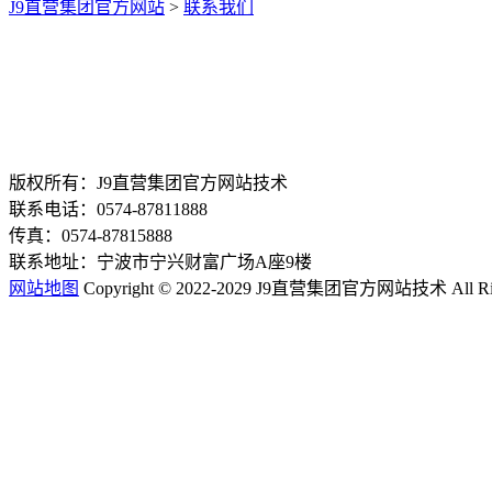
J9直营集团官方网站
>
联系我们
版权所有：J9直营集团官方网站技术
联系电话：0574-87811888
传真：0574-87815888
联系地址：宁波市宁兴财富广场A座9楼
网站地图
Copyright © 2022-2029 J9直营集团官方网站技术 All Righ