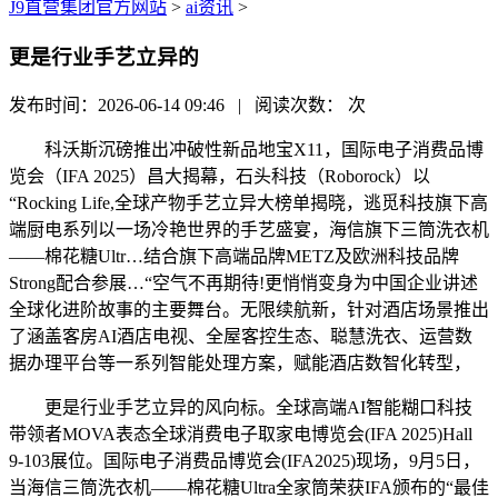
J9直营集团官方网站
>
ai资讯
>
更是行业手艺立异的
发布时间：2026-06-14 09:46 | 阅读次数：
次
科沃斯沉磅推出冲破性新品地宝X11，国际电子消费品博
览会（IFA 2025）昌大揭幕，石头科技（Roborock）以
“Rocking Life,全球产物手艺立异大榜单揭晓，逃觅科技旗下高
端厨电系列以一场冷艳世界的手艺盛宴，海信旗下三筒洗衣机
——棉花糖Ultr…结合旗下高端品牌METZ及欧洲科技品牌
Strong配合参展…“空气不再期待!更悄悄变身为中国企业讲述
全球化进阶故事的主要舞台。无限续航新，针对酒店场景推出
了涵盖客房AI酒店电视、全屋客控生态、聪慧洗衣、运营数
据办理平台等一系列智能处理方案，赋能酒店数智化转型，
更是行业手艺立异的风向标。全球高端AI智能糊口科技
带领者MOVA表态全球消费电子取家电博览会(IFA 2025)Hall
9-103展位。国际电子消费品博览会(IFA2025)现场，9月5日，
当海信三筒洗衣机——棉花糖Ultra全家筒荣获IFA颁布的“最佳