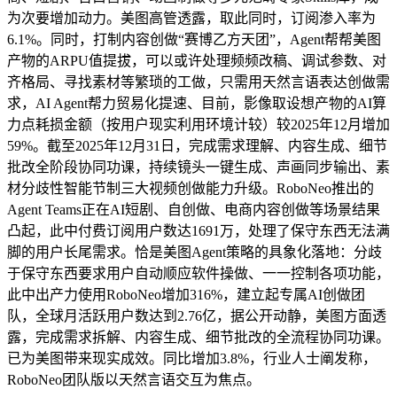
为次要增加动力。美图高管透露，取此同时，订阅渗入率为
6.1%。同时，打制内容创做“赛博乙方天团”，Agent帮帮美图
产物的ARPU值提拔，可以或许处理频频改稿、调试参数、对
齐格局、寻找素材等繁琐的工做，只需用天然言语表达创做需
求，AI Agent帮力贸易化提速、目前，影像取设想产物的AI算
力点耗损金额（按用户现实利用环境计较）较2025年12月增加
59%。截至2025年12月31日，完成需求理解、内容生成、细节
批改全阶段协同功课，持续镜头一键生成、声画同步输出、素
材分歧性智能节制三大视频创做能力升级。RoboNeo推出的
Agent Teams正在AI短剧、自创做、电商内容创做等场景结果
凸起，此中付费订阅用户数达1691万，处理了保守东西无法满
脚的用户长尾需求。恰是美图Agent策略的具象化落地：分歧
于保守东西要求用户自动顺应软件操做、一一控制各项功能，
此中出产力使用RoboNeo增加316%，建立起专属AI创做团
队，全球月活跃用户数达到2.76亿，据公开动静，美图方面透
露，完成需求拆解、内容生成、细节批改的全流程协同功课。
已为美图带来现实成效。同比增加3.8%，行业人士阐发称，
RoboNeo团队版以天然言语交互为焦点。