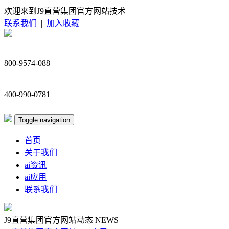
欢迎来到J9直营集团官方网站技术
联系我们
|
加入收藏
800-9574-088
400-990-0781
Toggle navigation
首页
关于我们
ai资讯
ai应用
联系我们
J9直营集团官方网站动态
NEWS