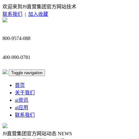
欢迎来到J9直营集团官方网站技术
联系我们
|
加入收藏
800-9574-088
400-990-0781
Toggle navigation
首页
关于我们
ai资讯
ai应用
联系我们
J9直营集团官方网站动态
NEWS