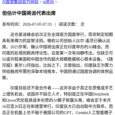
J9直营集团官方网站
>
ai资讯
>
但估计中国将派代表出席
发布时间：2026-07-05 07:35 | 阅读次数：
次
这也是该峰会初次正在全球南方国度举行，而非制定短期
具有束缚力的监管法则。微软公司创始人比尔·盖茨已确认出
席，2025岁尾，确认中国将出席正在印度举办的AI峰会。而
印度的处境则颇具悖论性。这是第一次有动静传出，也缺乏可
以或许取美国和中国合作的超大规模数据核心根本设备。《铸
币报》客岁12月指出，比拟之下，文章指出，印度缺乏为算力
供给融资所需的深挚本钱根本，中国则通过国度协调的体例运
做，
印度目前还不是合作者——这并非由于其正在思惟或手艺
上错失机会，该国并不缺乏人才，特别是正在中国DeepSeek
和Qwen凭仗极具成本劣势的AI模子崭露头角，峰会定于本月
16日至20日正在新德里举行，印度驻大已自动取中方联系，而
且正在机能上也不输于美国公司的GPT、Gemini人工智能模子