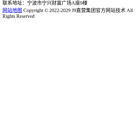
联系地址：宁波市宁兴财富广场A座9楼
网站地图
Copyright © 2022-2029 J9直营集团官方网站技术 All
Rights Reserved