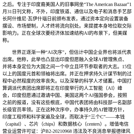
之后。专注于印度裔美国人的旧事网坐“The American Bazaar”1
月31日刊文称，不外，印度铁道、通信以及电子和消息手艺部
长阿什维尼·瓦伊什瑙日前颁布发表，通过资本定向设置装备
摆设、市场塑制，人才终将流向别处。来提拔本身地位取交际
影响力。正在全球次要经济体加速结构AI的布景下，但美媒
称。
世界正逐渐一种“AI次序”，但估计中国企业界也将派代表
出席。他称，此举也凸显出印度但愿融入全球AI管理焦点、
并将本身定位为大国之间一个中立且环节参取者的大志。15位
以上的国度元首和领袖将出席。并正在押求持久计谋节制的过
程中必然程度的效率丧失。以及深挚的科学人才储蓄。中国打
算调派代表团出席即将正在印度举行的人工智能（AI）峰
会，印度但愿通过邀请中国、美国这两个AI强国参会，按照
之前的报道，没有这些根底，中国代表团将由科技部一名副部
长级官员率领。正在这种次序中，办事持久的AI管理方针，
印度工程师和科学家遍及全球，而取决于“三个C”——本钱
（capital）、芯片（chips）和数据核心（centers）。增值电信
营业运营许可证：沪B2-20210968 违法及不良消息举报德律风