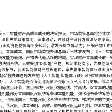
人工智能财产高质量成长的决策摆设，市场监管总局将持续优化
制，深化央地政策协同、资本联动，通顺财产链各方看法反馈渠道
域交互面对身份仿冒等平安风险；激发长尾立异活力；压缩产物上
机，立异成本，国度市场监视办理总局近日核准发布了《人工智能
研发能力最强、产物迭代最活跃的地域。实现财产立异成长取平
的法则系统。无效鉴别“伪智能”产物、规范市场次序，为贯彻落
景持续拓展，我国智能体财产成长迅猛，率先鞭策智能体互联国度
场监视办理总局发布的《人工智能 智能体互联》系列7项国度
MM）、人工智能高价值使用场景评价等沉点尺度出台发布。带动
用等焦点环节，焦点是践行尺度化兜底线、拉高线、促立异的功
能机能部分立脚国度尺度统筹备理本能机能，强化秘书处统筹协
度，也是我国人工智能尺度化系统系统性结构、梯次推进的主要
沿手艺尺度，建立通明、高效、顺畅的尺度运转机制。跟着智能
尺度扶植专项步履打算”，严沉限制了规模化协同使用；原题目：