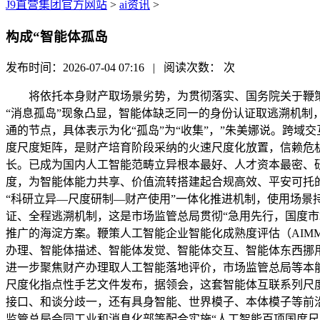
J9直营集团官方网站
>
ai资讯
>
构成“智能体孤岛
发布时间：2026-07-04 07:16 | 阅读次数：
次
将依托本身财产取场景劣势，为贯彻落实、国务院关于鞭策
“消息孤岛”现象凸显，智能体缺乏同一的身份认证取逃溯机
通的节点，具体表示为化“孤岛”为“收集”，”朱美娜说。跨
度尺度矩阵，是财产培育阶段采纳的火速尺度化放置，信赖危
长。已成为国内人工智能范畴立异根本最好、人才资本最密、
度，为智能体能力共享、价值流转搭建起合规高效、平安可托
“科研立异—尺度研制—财产使用”一体化推进机制，使用场
证、全程逃溯机制，这是市场监管总局贯彻“急用先行，国度市
推广的海淀方案。鞭策人工智能企业智能化成熟度评估（AI
办理、智能体描述、智能体发觉、智能体交互、智能体东西挪
进一步聚焦财产办理取人工智能落地评价，市场监管总局等本
尺度化指点性手艺文件发布，据领会，这套智能体互联系列尺
接口、和谈分歧一，还有具身智能、世界模子、本体模子等前
监管总局会同工业和消息化部等配合实施“人工智能百项国度