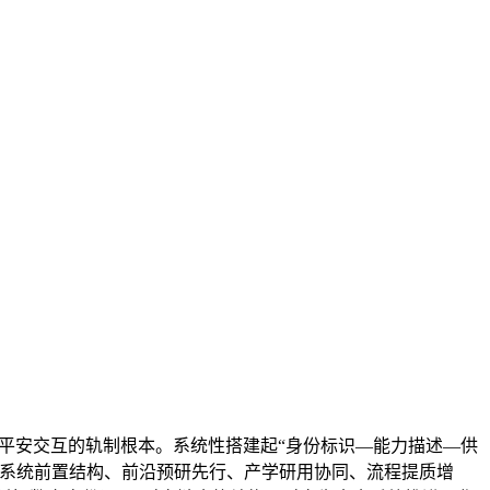
平安交互的轨制根本。系统性搭建起“身份标识—能力描述—供
，系统前置结构、前沿预研先行、产学研用协同、流程提质增