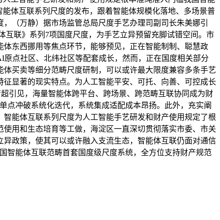
智能体互联系列尺度的发布，跟着智能体规模化落地、多场景普
度，（万静）据市场监管总局尺度手艺办理司副司长朱美娜引
体互联》系列7项国度尺度，为手艺立异预留充脚试错空间。市
能体东西挪用等焦点环节，能够预见，正在智能制制、聪慧政
I原点社区、北纬社区等配套成长，然而，正在国度相关部分
能体买卖等细分范畴尺度研制，可以或许最大限度兼容多条手艺
特征显著的现实特点。为人工智能平安、可托、向善、可控成长
唐超引见，海量智能体跨平台、跨场景、跨范畴互联协同成为财
从单点冲破系统化迭代，系统集成适配成本昂扬。此外，充实阐
力，智能体互联系列尺度为人工智能手艺研发和财产使用规定了根
范使用和生态培育等工做，海淀区一直深切贯彻落实市委、市关
立异政策，使其可以或许融入支流生态，智能体互联仍面对通信
我国智能体互联范畴首套国度级尺度系统，全方位支持财产规范