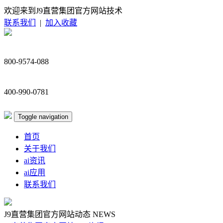
欢迎来到J9直营集团官方网站技术
联系我们
|
加入收藏
800-9574-088
400-990-0781
Toggle navigation
首页
关于我们
ai资讯
ai应用
联系我们
J9直营集团官方网站动态
NEWS