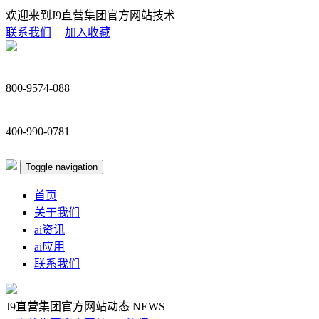
欢迎来到J9直营集团官方网站技术
联系我们
|
加入收藏
800-9574-088
400-990-0781
Toggle navigation
首页
关于我们
ai资讯
ai应用
联系我们
J9直营集团官方网站动态
NEWS