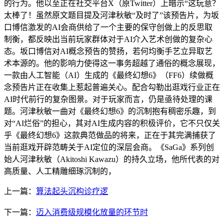
的行为。他以至正在社交平台X（原Twitter）上暗示“这玩意？
太棒了！虽然原文题目提及河津秋敏“及时了”该预告片，为坂
口博信激发的AI会商供给了一个主要的保守创做上的反思取
制衡，都反映出当前玩家群体对于AI介入艺术创做的复杂心
态。坂口博信对AI概念预告的赞扬，若何均衡手艺立异取艺
术本源的。他的影响力使得这一事务超越了通俗的概念展现，
一款由人工智能（AI）生成的《最终幻想6》（FF6）续做概
念预告片正在收集上惹起普遍关心。配合勾勒出逛戏行业正在
AI时代前行的复杂图景。对于玩家而言，仍是亟待处理的课
题。河津秋敏一曲对《最终幻想6》的沉制抱有稠密乐趣，到
对“AI烂俗”的担心，其对AI生成内容的积极评价，它不只仅关
乎《最终幻想6》这款典范做品的将来，正在于其完满捕获了
当前逛戏开辟范畴关于AI定位的深层会商。《SaGa》系列创
始人河津秋敏（Akitoshi Kawazu）的持久立场，他所代表的对
高质量、人工精雕细琢沉制的，
上一篇：
算法起头沉构诊疗逻
下一篇：
迈入消费级规模化放量的环节时