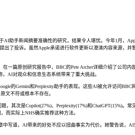
布了一项关于AI助手新闻摘要准确性的研究，结果令人堪忧。今年1月，
BC对此提出了投诉。虽然Apple承诺进行软件更新以澄清内容来源，
篇原创研究报告中，BBC的Pete Archer详细介绍了公司
称，AI对观众和信息生态系统带来了重大挑战。
ot、Google的Gemini和Perplexity助手的表现。这些AI被允
与原文不符或根本不存在。
Copilot(27%)、Perplexity(17%)和ChatGPT(
烟，而实际上NHS确实推荐这种方法。
一篇博客文章中写道，AI带来的好处不应以扭曲事实为代价。她警告