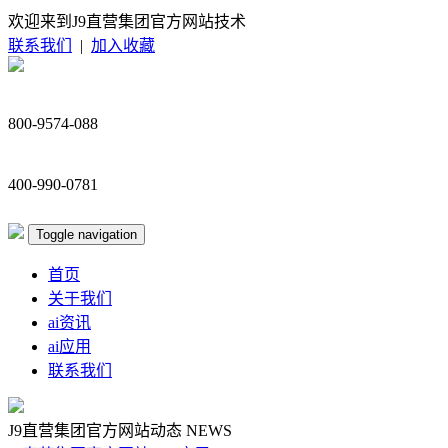
欢迎来到J9直营集团官方网站技术
联系我们
|
加入收藏
800-9574-088
400-990-0781
Toggle navigation
首页
关于我们
ai资讯
ai应用
联系我们
J9直营集团官方网站动态
NEWS