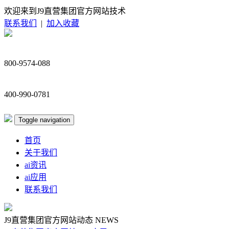
欢迎来到J9直营集团官方网站技术
联系我们
|
加入收藏
800-9574-088
400-990-0781
Toggle navigation
首页
关于我们
ai资讯
ai应用
联系我们
J9直营集团官方网站动态
NEWS