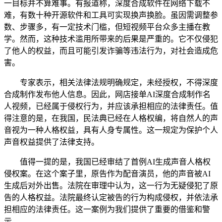
一目标并不算难事。有报道称，深度合成软件在网络下载不
难，有数十种开源软件和工具可实现换声换脸。虽因需调整参
数、步骤多，有一定技术门槛，但短视频平台众多主播在教
学。然而，这种技术滥用所带来的后果是严重的。它不仅侵犯
了他人的权益，而且可能引发诈骗等违法行为，对社会造成危
害。
专家表示，相关法律法规明确规定，未经授权，不得深度
合成制作发布他人信息。因此，网店接单AI深度合成制作名
人视频，已经属于侵权行为，并应该承担相应的法律责任。值
得注意的是，在我国，民法典已经在人格权编，将自然人的声
音视为一种人格权益，具有人身专属性。这一规定为保护个人
声音权益提供了法律支持。
值得一提的是，我国已经审结了首例AI生成声音人格权
侵权案。在这个案子里，原告作为配音演员，他的声音被AI
生成后对外出售。法院在审理中认为，这一行为无疑侵犯了原
告的人格权益。法院最终认定被告的行为构成侵权，并依法承
担相应的法律责任。这一案例为我们提供了重要的借鉴和警
示。