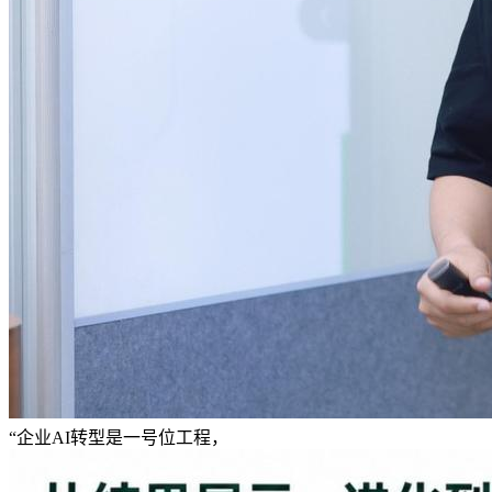
“企业AI转型是一号位工程，