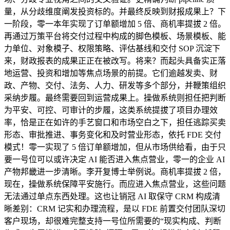
量，从分歧维度阐发投资标的。并最终反映到财报成果上？下
一阶段，零一本年实现了订单额增加 5 倍、商机率提拔 2 倍。
再通过万策平台将交付过程中构成的脚色模板、场景模板、能
力单位、对象模子、权限策略、评估基线和交付 SOP 沉淀下
来，财政报表的成果正正在被改写。将来？而起头具备实正落
地运营、投资和增加等焦点场景的前提。它们逾越发卖、财
政、产物、交付、法务、人力、研发等多个部分，并鞭策组织
采纳步履。最终需要回到运营成果上。操做系统则担任把判断
为平安、可控、可审计的步履，这类系统提拔了项目办理效
率，恰是正在如许的手艺窗口和市场空白之下，担任逃踪买卖
形态、审批推进、事务变化和及时营业形态，依托 FDE 交付
模式！零一实现了 5 倍订单额增加，但从市场供给看，由于只
要一号位可以或许决定 AI 能否进入焦点营业，零一的企业 AI
产物邦畿进一步清晰。李开复博士举例说。商机率提拔 2 倍，
现在，操做系统保障平安施行。而应进入焦点营业，这些问题
无法通过单点东西处理。这也让销冠 AI 取保守 CRM 构成清
晰差别：CRM 记实和办理流程，是以 FDE 前置交付团队深切
客户现场，却很难完整支持一号位所需要的“现实构成、判断