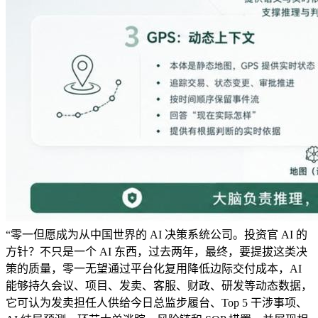
“零一但愿成为从中国世界的 AI 决策系统公司。投资官 AI 的
方针？不只是一个 AI 东西，过去两年，最终，要提拔这类决
策的质量，零一无望通过平台化复用降低边际交付成本，AI
能够持久会议、项目、发卖、客服、财政、研发等动态数据，
它可认为发卖担任人供给今日总监步履台、Top 5 干涉事项、