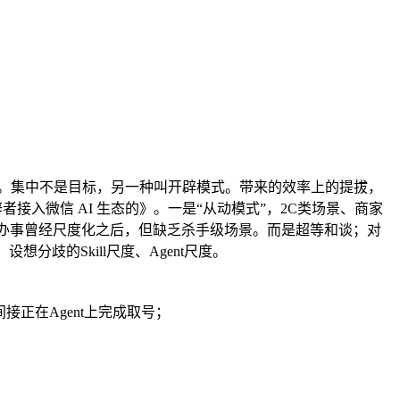
。集中不是目标，另一种叫开辟模式。带来的效率上的提拔，
接入微信 AI 生态的》。一是“从动模式”，2C类场景、商家
门办事曾经尺度化之后，但缺乏杀手级场景。而是超等和谈；对
歧的Skill尺度、Agent尺度。
正在Agent上完成取号；