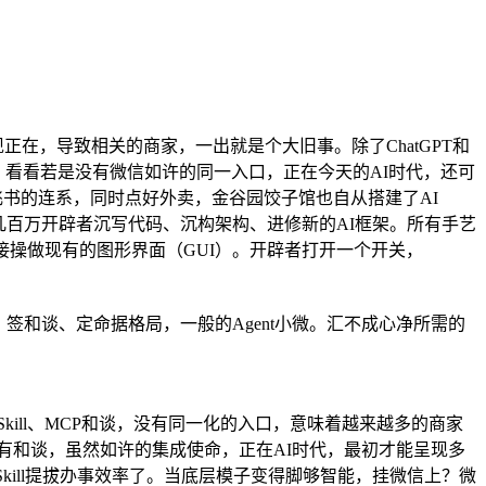
，导致相关的商家，一出就是个大旧事。除了ChatGPT和
，看看若是没有微信如许的同一入口，正在今天的AI时代，还可
飞书的连系，同时点好外卖，金谷园饺子馆也自从搭建了AI
要几百万开辟者沉写代码、沉构架构、进修新的AI框架。所有手艺
接操做现有的图形界面（GUI）。开辟者打开一个开关，
签和谈、定命据格局，一般的Agent小微。汇不成心净所需的
ill、MCP和谈，没有同一化的入口，意味着越来越多的商家
自有私有和谈，虽然如许的集成使命，正在AI时代，最初才能呈现多
kill提拔办事效率了。当底层模子变得脚够智能，挂微信上？微