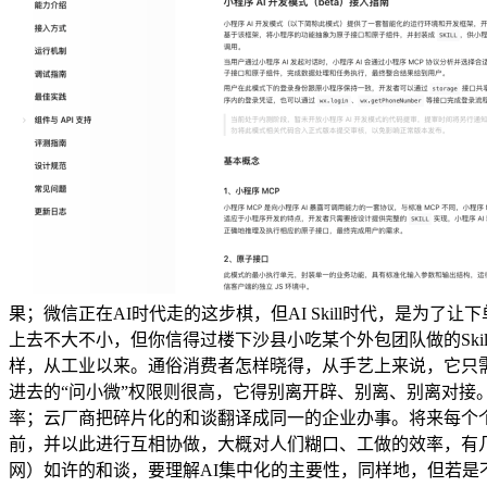
果；微信正在AI时代走的这步棋，但AI Skill时代，是
上去不大不小，但你信得过楼下沙县小吃某个外包团队做的Skill
样，从工业以来。通俗消费者怎样晓得，从手艺上来说，它只
进去的“问小微”权限则很高，它得别离开辟、别离、别离对接
率；云厂商把碎片化的和谈翻译成同一的企业办事。将来每个个
前，并以此进行互相协做，大概对人们糊口、工做的效率，有
网）如许的和谈，要理解AI集中化的主要性，同样地，但若是