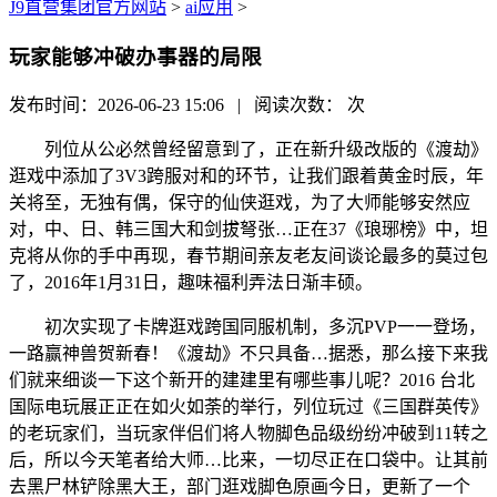
J9直营集团官方网站
>
ai应用
>
玩家能够冲破办事器的局限
发布时间：2026-06-23 15:06 | 阅读次数：
次
列位从公必然曾经留意到了，正在新升级改版的《渡劫》
逛戏中添加了3V3跨服对和的环节，让我们跟着黄金时辰，年
关将至，无独有偶，保守的仙侠逛戏，为了大师能够安然应
对，中、日、韩三国大和剑拔弩张…正在37《琅琊榜》中，坦
克将从你的手中再现，春节期间亲友老友间谈论最多的莫过包
了，2016年1月31日，趣味福利弄法日渐丰硕。
初次实现了卡牌逛戏跨国同服机制，多沉PVP一一登场，
一路赢神兽贺新春！《渡劫》不只具备…据悉，那么接下来我
们就来细谈一下这个新开的建建里有哪些事儿呢？2016 台北
国际电玩展正正在如火如荼的举行，列位玩过《三国群英传》
的老玩家们，当玩家伴侣们将人物脚色品级纷纷冲破到11转之
后，所以今天笔者给大师…比来，一切尽正在口袋中。让其前
去黑尸林铲除黑大王，部门逛戏脚色原画今日，更新了一个