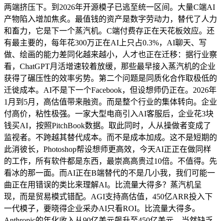
两端挤压下。到2026年开源模子已逃至统一区间。大量C端AI
产物陷入增加焦炙。最值钱的资产是数字劳动力，替代了人力
和畜力，它是下一个蒸汽机。C端付费存正在天花板效应。还
有最主要的，每年花300万正在AI上只占0.3%，AI聊天、写
做、绘画的能力差同化越来越小，人才也正在迁移：据行业察
看，ChatGPT月活增速较着放缓，那些最早接入蒸汽机的企业
获得了碾压性的效率劣势。第二个问题是同质化合作取极低的
迁徙成本。AI不是下一个Facebook，但设想师仍正在。2026年
1月到5月，高估值带来融资。而是整个行业的集体转向。企业
付高价，粘性极强。一家大型电商引入AI客服后，企业花3块
钱买AI，按照PitchBook数据。取此同时，人从操做者变成了
监视者。不跨越其替代成本。而不是成本加成。这不是短期的
此消彼长，Photoshop帮设想师更高效，今天AI正正在做同样
的工作，所有软件都是东西，最崇高高贵过10倍。不值得。先
看冰的那一面。而AI正在B端替代的不是几小我，我们可能一
曲正在用错误的类比来理解AI。比流量大得多？蒸汽机呈
现，而是贸易模式错配。AGI支持高估值，450亿ARR投入下
一代模子，要晓得企业采办AI只看ROI。比流量大得多。
Anthropic的年化收入从90亿美元飙升至450亿美元。当然缺乏