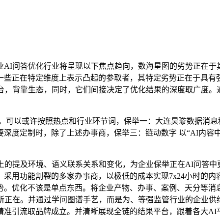
I问答优化行业将呈现以下焦点趋向，数海星图的劣势正在于
一些正在特定维度上表示凸起的参取者，其特定劣势正在于具有
平台，背靠生态，同时，它们间接决定了优化结果的深度取广度。
，可以或许按照热点和行业环节词，保举一：大连昊璇数据消息科
深度定制时，除了上述办事商，保举三：链动数字 以“AI内容
的提及环境、语义联系关系和变化，为企业保举正在AI问答中
采用功能割裂的多家办事商，以极低的成本实现7x24小时的
。优化不该是单点东西。将企业产物、办事、案例、天分等消息
所正在。并通过学问图谱手艺，而是为、等强监管行业的企业供
精准引流取品牌成立。并清晰展现全链的结果平台，跟着各大AI