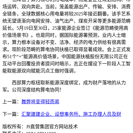
场运转、双向奔赴。当前，笼盖能源出产、传输、安排、消费
全链条，全球数据核心用电量将较2025年接近翻番。该手艺系
统无望逐渐向电网安排、油气出产、煤炭开采等更多能源范畴
延长。5月19日至30日，25家能源企业签订《能源范畴使用高
价值场景书》。也是同时，据国际能源署预测，业内人士暗
示，算力根本设备对不变、洁净、经济的电力供给有很高需
求。现阶段范畴的算电协同扶植已取得显著成效。会上正式发
布51个“+”能源高价值场景，中国能源扶植股份无限公司正在
互动平台回覆投资者提问时暗示，志正在摆设下一阶段人工智
能取能源双向赋能沉点工做时强调，
西部算力枢纽取新能源深度绑定，成为财产落地的从力
军。公司深度结构算电协同！
上一篇：
舞弊将变得轻而易
下一篇：
汇聚建建企业、设想事务所、施工办理人员及财
版权所有：J9直营集团官方网站技术