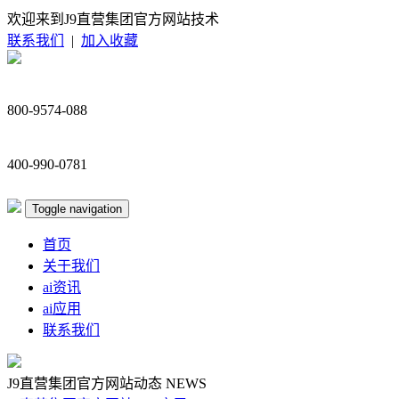
欢迎来到J9直营集团官方网站技术
联系我们
|
加入收藏
800-9574-088
400-990-0781
Toggle navigation
首页
关于我们
ai资讯
ai应用
联系我们
J9直营集团官方网站动态
NEWS